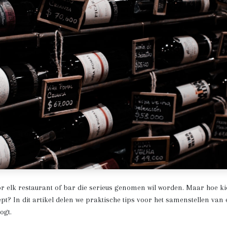
r elk restaurant of bar die serieus genomen wil worden. Maar hoe kie
cept? In dit artikel delen we praktische tips voor het samenstellen van
ogt.