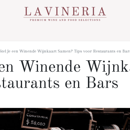
Over Ons
Assortiment
Contact
Nieuws
Stel Je een Winende Wijnkaart Samen? Tips voor Restaurants en Bar
een Winende Wijn
staurants en Bars