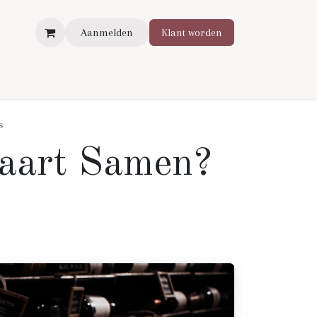
Aanmelden
Klant worden
s
kaart Samen?