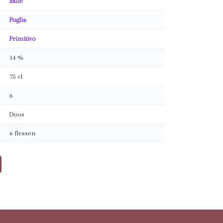
Italië
Puglia
Primitivo
14 %
75 cl
6
Doos
6 flessen