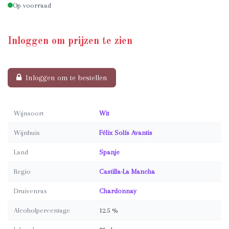
Op voorraad
Inloggen om prijzen te zien
Inloggen om te bestellen
Wijnsoort
Wit
Wijnhuis
Félix Solís Avantis
Land
Spanje
Regio
Castilla-La Mancha
Druivenras
Chardonnay
Alcoholpercentage
12.5 %