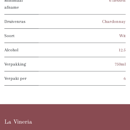
Minimaal
6 flessen
afname
Druivenras
Chardonnay
Soort
Wit
Alcohol
12.5
Verpakking
750ml
Verpakt per
6
La Vineria