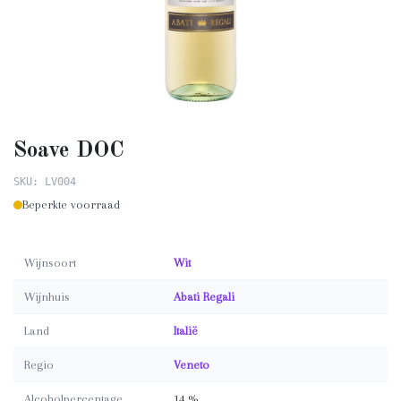
Soave DOC
SKU: LV004
Beperkte voorraad
Wijnsoort
Wit
Wijnhuis
Abati Regali
Land
Italië
Regio
Veneto
Alcoholpercentage
14 %