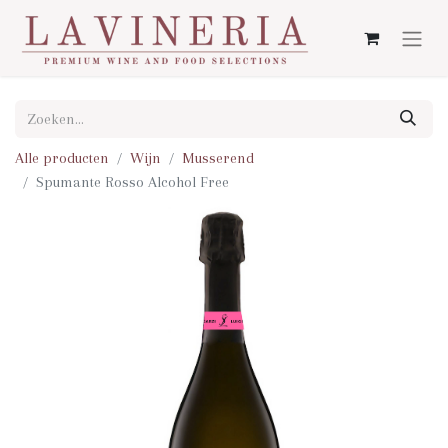
Alle producten
Wijn
Musserend
Spumante Rosso Alcohol Free