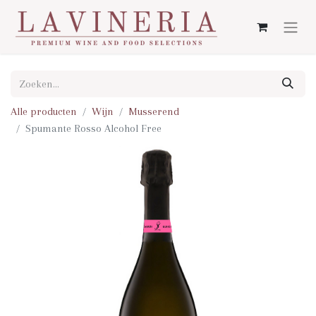
Alle producten
Wijn
Musserend
Spumante Rosso Alcohol Free