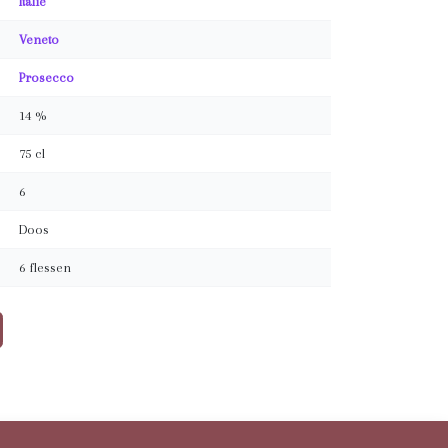
Italië
Veneto
Prosecco
14 %
75 cl
6
Doos
6 flessen