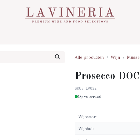
Over Ons
Assortiment
Contact
Nieuws
Alle producten
Wijn
Musse
Prosecco DOC
SKU: LV032
Op voorraad
Wijnsoort
Wijnhuis