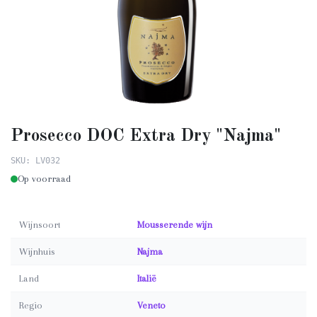
Prosecco DOC Extra Dry "Najma"
SKU: LV032
Op voorraad
Wijnsoort
Mousserende wijn
Wijnhuis
Najma
Land
Italië
Regio
Veneto