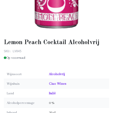
Lemon Peach Cocktail Alcoholvrij
SKU: LV045
Op voorraad
Wijnsoort
Alcoholvrij
Wijnhuis
Ciao Wines
Land
Italië
Alcoholpercentage
0 %
Inhoud
20 cl