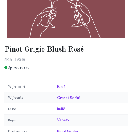
Pinot Grigio Blush Rosé
SKU: LV049
Op voorraad
Wijnsoort
Rosé
Wijnhuis
Cresci Scritti
Land
Italië
Regio
Veneto
Druivenras
Pinot Grigio