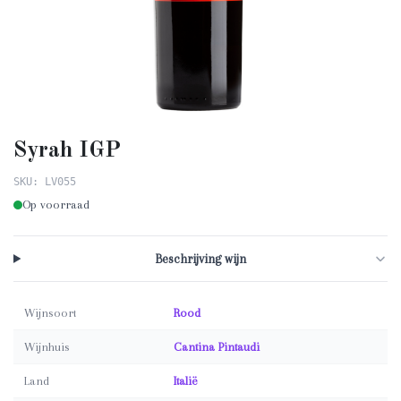
Syrah IGP
SKU: LV055
Op voorraad
Beschrijving wijn
Wijnsoort
Rood
Wijnhuis
Cantina Pintaudi
Land
Italië