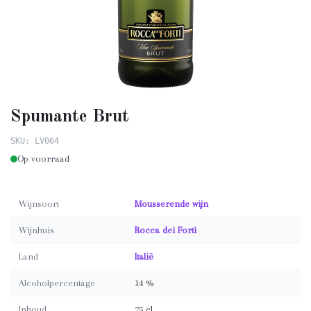
Spumante Brut
SKU: LV064
Op voorraad
Wijnsoort
Mousserende wijn
Wijnhuis
Rocca dei Forti
Land
Italië
Alcoholpercentage
14 %
Inhoud
75 cl