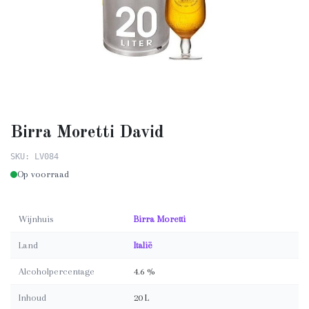
Birra Moretti David
SKU: LV084
Op voorraad
Wijnhuis
Birra Moretti
Land
Italië
Alcoholpercentage
4.6 %
Inhoud
20 L