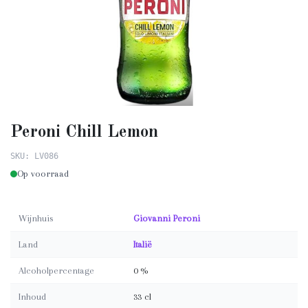
Peroni Chill Lemon
SKU: LV086
Op voorraad
Wijnhuis
Giovanni Peroni
Land
Italië
Alcoholpercentage
0 %
Inhoud
33 cl