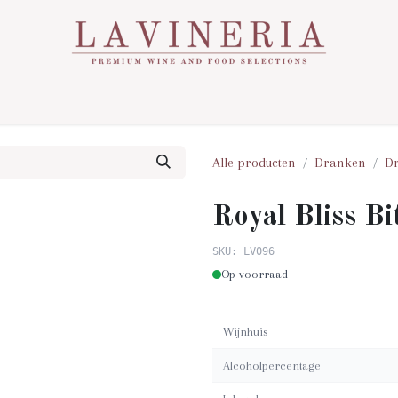
Over Ons
Assortiment
Contact
Nieuws
Alle producten
Dranken
D
Royal Bliss B
SKU: LV096
Op voorraad
Wijnhuis
Alcoholpercentage