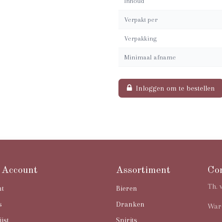
Inhoud
Verpakt per
Verpakking
Minimaal afname
Inloggen om te bestellen
 Account
Assortiment
Co
Th. 
nt
Bieren
s
Dranken
Ware
ijst
Spirits