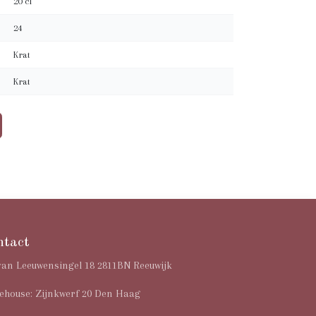
20 cl
24
Krat
Krat
ntact
van Leeuwensingel 18 2811BN Reeuwijk
house: Zijnkwerf 20 Den Haag