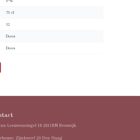
0 %
75 cl
12
Doos
Doos
ntact
van Leeuwensingel 18 2811BN Reeuwijk
house: Zijnkwerf 20 Den Haag