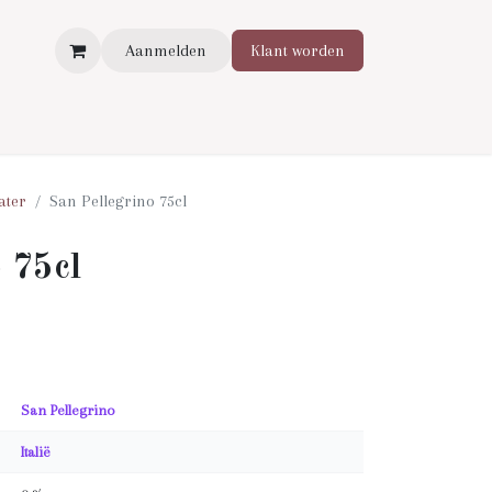
Aanmelden
Klant worden
ater
San Pellegrino 75cl
 75cl
San Pellegrino
Italië