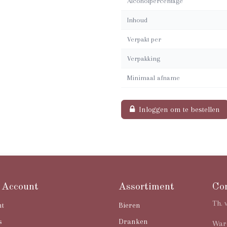
Alcoholpercentage
Inhoud
Verpakt per
Verpakking
Minimaal afname
Inloggen om te bestellen
 Account
Assortiment
Co
Th. 
nt
Bieren
s
Dranken
Ware