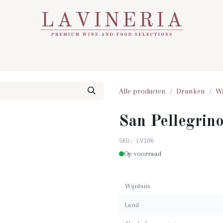
Over Ons
Assortiment
Contact
Nieuws
Alle producten
Dranken
W
San Pellegrino
SKU: LV106
Op voorraad
Wijnhuis
Land