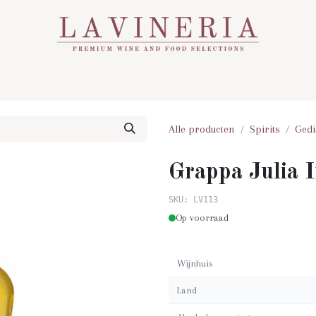
Over Ons
Assortiment
Contact
Nieuws
Alle producten
Spirits
Gedi
Grappa Julia I
SKU: LV113
Op voorraad
Wijnhuis
Land