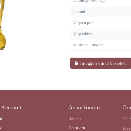
Alcoholpercentage
Inhoud
Verpakt per
Verpakking
Minimaal afname
Inloggen om te bestellen
 Account
Assortiment
Co
Th. 
nt
Bieren
s
Dranken
Ware