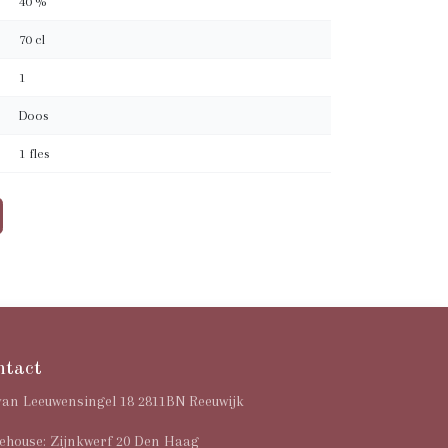
40 %
70 cl
1
Doos
1 fles
ntact
van Leeuwensingel 18 2811BN Reeuwijk
house: Zijnkwerf 20 Den Haag