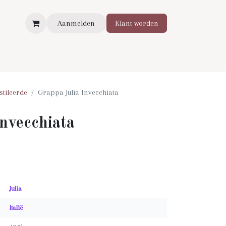
Aanmelden
Klant worden
stileerde
Grappa Julia Invecchiata
nvecchiata
Julia
Italië