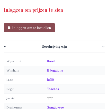
Inloggen om prijzen te zien
Inloggen om te bestellen
Beschrijving wijn
Wijnsoort
Rood
Wijnhuis
Il Poggione
Land
Italië
Regio
Toscana
Jaartal
2020
Druivenras
Sangiovese