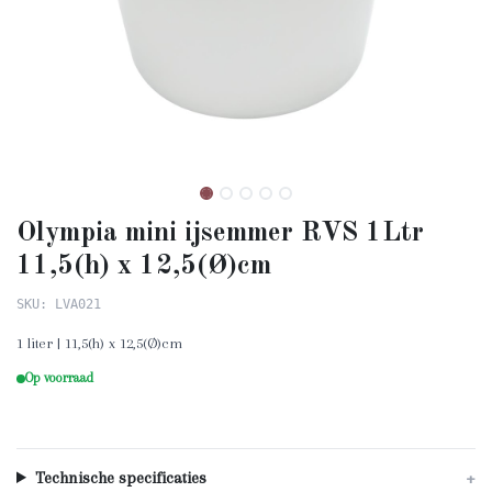
Olympia mini ijsemmer RVS 1Ltr
11,5(h) x 12,5(Ø)cm
SKU: LVA021
1 liter | 11,5(h) x 12,5(Ø)cm
Op voorraad
Technische specificaties
+