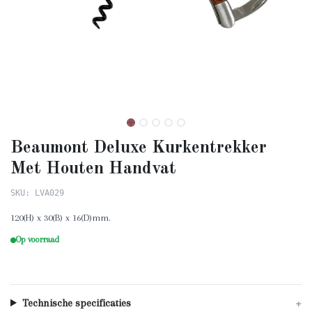
Beaumont Deluxe Kurkentrekker
Met Houten Handvat
SKU: LVA029
120(H) x 30(B) x 16(D)mm.
Op voorraad
Technische specificaties
+