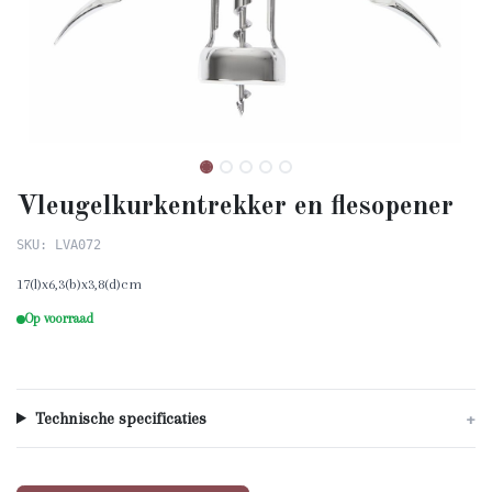
Vleugelkurkentrekker en flesopener
SKU: LVA072
17(l)x6,3(b)x3,8(d)cm
Op voorraad
Technische specificaties
+