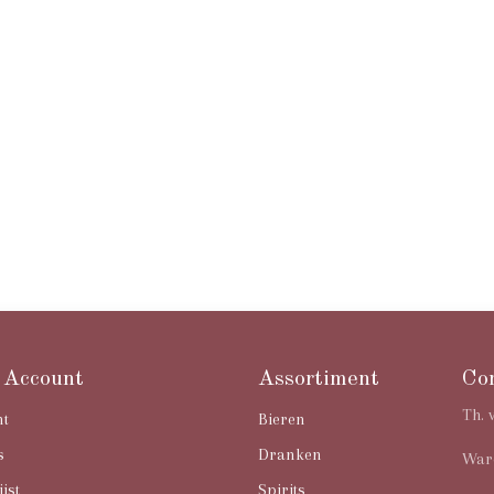
 Account
Assortiment
Co
Th. 
nt
Bieren
s
Dranken
Ware
ijst
Spirits