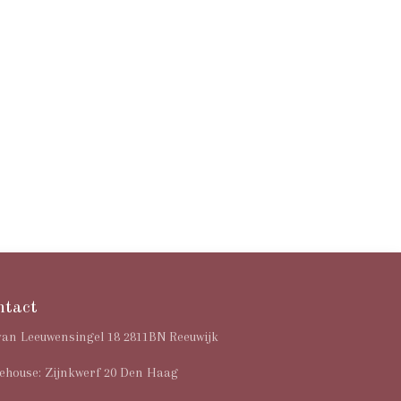
ntact
van Leeuwensingel 18 2811BN Reeuwijk
house: Zijnkwerf 20 Den Haag