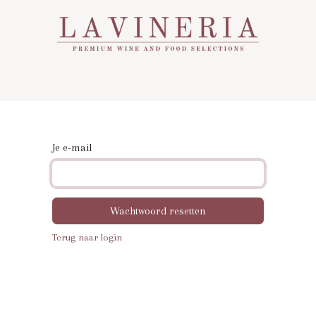
Over Ons
Assortiment
Contact
Nieuws
Je e-mail
Wachtwoord resetten
Terug naar login