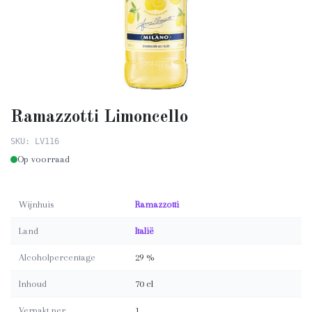
Ramazzotti Limoncello
SKU: LV116
Op voorraad
Wijnhuis
Ramazzotti
Land
Italië
Alcoholpercentage
29 %
Inhoud
70 cl
Verpakt per
1