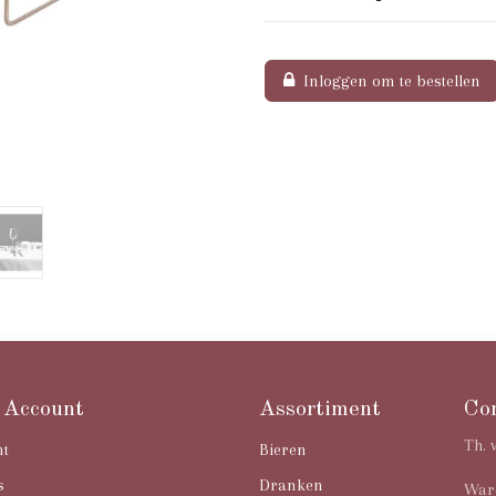
Inloggen om te bestellen
 Account
Assortiment
Co
Th. 
nt
Bieren
s
Dranken
Ware