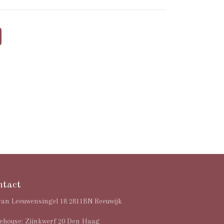
ntact
van Leeuwensingel 18 2811BN Reeuwijk
house: Zijnkwerf 20 Den Haag