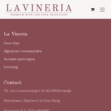
Overslaan naar inhoud
La Vineria
Over Ons
Algemene voorwaarden
Account aanvragen
Levering
Contact
Th. van Leeuwensingel 18 2811BN Reeuwijk
Warehouse: Zijnkwerf 20 Den Haag
Horecarte B.V. KVK 69696985