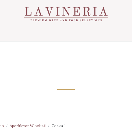
Over Ons
Assortiment
Contact
Nieuws
COCKTAIL
en
Aperitieven&Cocktail
Cocktail