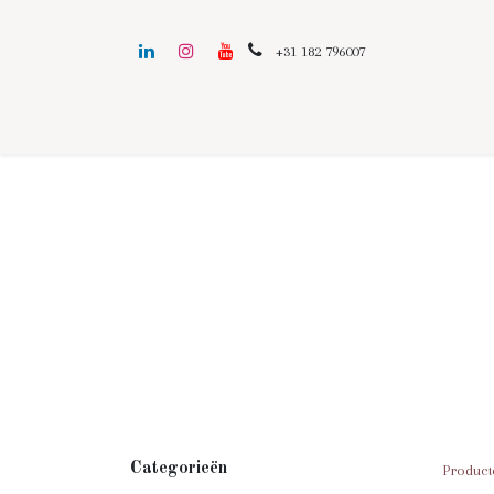
+31 182 796007
Categorieën
Product