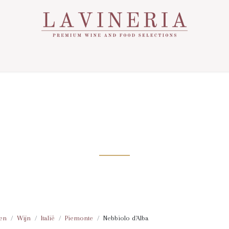
Over Ons
Assortiment
Contact
Nieuws
EBBIOLO D'AL
en
Wijn
Italië
Piemonte
Nebbiolo d'Alba