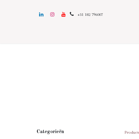
+31 182 796007
N
Categorieën
Product