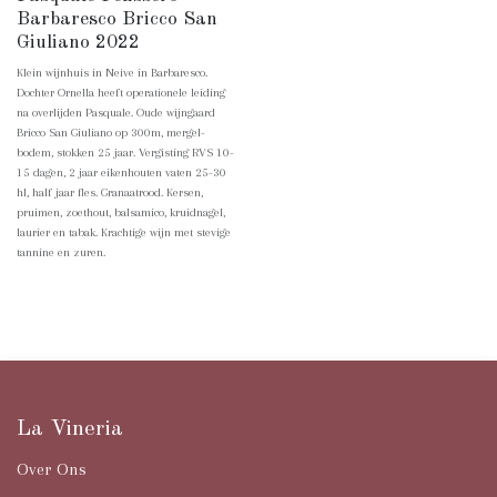
Barbaresco Bricco San
Giuliano 2022
Klein wijnhuis in Neive in Barbaresco.
Dochter Ornella heeft operationele leiding
na overlijden Pasquale. Oude wijngaard
Bricco San Giuliano op 300m, mergel-
bodem, stokken 25 jaar. Vergisting RVS 10-
15 dagen, 2 jaar eikenhouten vaten 25-30
hl, half jaar fles. Granaatrood. Kersen,
pruimen, zoethout, balsamico, kruidnagel,
laurier en tabak. Krachtige wijn met stevige
tannine en zuren.
Italiaanse wijnen voor horeca —
La Vineria
Over Ons