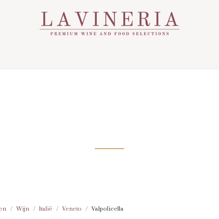
Over Ons
Assortiment
Contact
Nieuws
VALPOLICELLA
en
Wijn
Italië
Veneto
Valpolicella