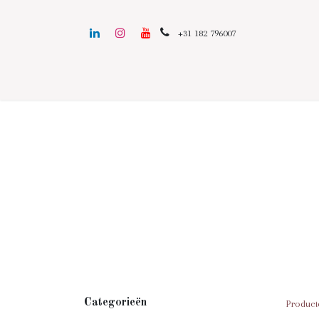
+31 182 796007
Categorieën
Product